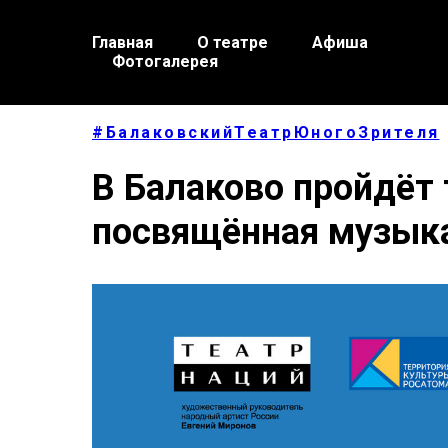
Главная
О театре
Афиша
Фотогалерея
#БалаковскийТеатрЮногоЗрителя
В Балаково пройдёт 
посвящённая музык