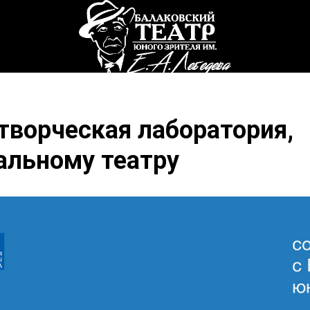
творческая лаборатория,
альному театру