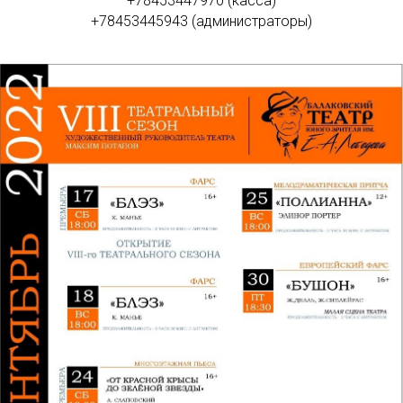
+78453447970 (касса)
+78453445943 (администраторы)