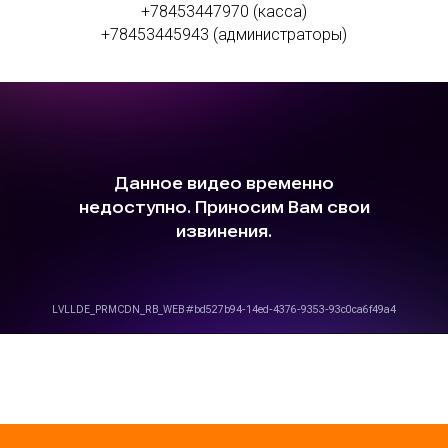
+78453447970 (касса)
+78453445943 (администраторы)