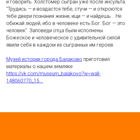
и говорить. Холстомер сыгран уже после инсульта.
"Трудись — и воздастся тебе, стучи — и откроются
тебе двери познания жизни, ищи — и найдешь... Не
обижай людей, ибо в человеке есть Бог. Бог — это
человек". Заповеди отца были исполнены.
Божеское и человеческое с удивительной силой
явили себя в каждом из сыгранных им героев.
Музей истории города Балаково
приготовил
материалы о нашем земляке
https://vk.com/museum_balakovo?w=wall-
148060770_15...