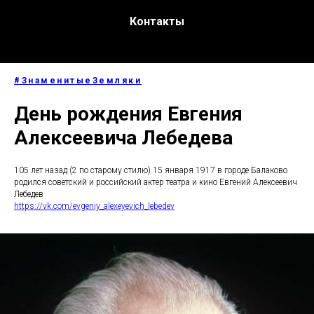
Контакты
#ЗнаменитыеЗемляки
День рождения Евгения
Алексеевича Лебедева
105 лет назад (2 по старому стилю) 15 января 1917 в городе Балаково
родился советский и российский актер театра и кино Евгений Алексеевич
Лебедев
https://vk.com/evgeniy_alexeyevich_lebedev