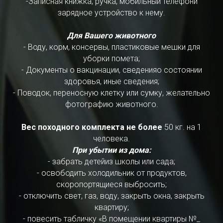
-Записная книжка, ручка, мобильный телефони
зарядное устройство к нему.
Для Вашего животного
- Воду, корм, консервы, пластиковые мешки для
уборки помета;
- Документы о вакцинации, сведенияо состоянии
здоровья, иные сведения;
- Поводок, переносную клетку или сумку, желательно
фотографию животного.
Вес походного комплекта не более
50 кг. на 1
человека.
При убытии из дома:
- забрать детейиз школы или сада;
- освободить холодильник от продуктов,
скоропортящиеся выбросить;
- отключить свет, газ, воду, закрыть окна, закрыть
квартиру;
- повесить табличку «В помещении квартиры №_